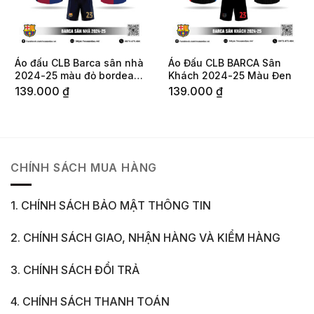
Áo đấu CLB Barca sân nhà
Áo Đấu CLB BARCA Sân
2024-25 màu đỏ bordeaux
Khách 2024-25 Màu Đen
xanh navy
139.000
₫
139.000
₫
CHÍNH SÁCH MUA HÀNG
1. CHÍNH SÁCH BẢO MẬT THÔNG TIN
2. CHÍNH SÁCH GIAO, NHẬN HÀNG VÀ KIỂM HÀNG
3. CHÍNH SÁCH ĐỔI TRẢ
4. CHÍNH SÁCH THANH TOÁN