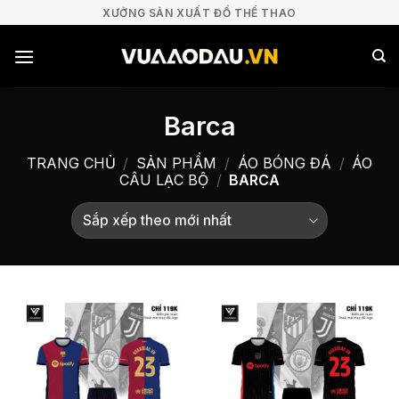
Bỏ
XƯỞNG SẢN XUẤT ĐỒ THỂ THAO
qua
nội
dung
Barca
TRANG CHỦ
/
SẢN PHẨM
/
ÁO BÓNG ĐÁ
/
ÁO
CÂU LẠC BỘ
/
BARCA