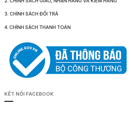
2. CHÍNH SÁCH GIAO, NHẬN HÀNG VÀ KIỂM HÀNG
3. CHÍNH SÁCH ĐỔI TRẢ
4. CHÍNH SÁCH THANH TOÁN
KẾT NỐI FACEBOOK