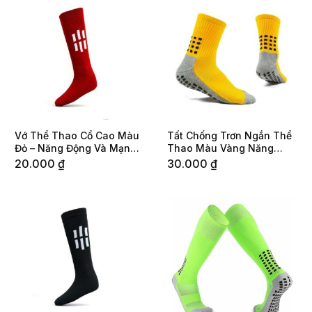
Vớ Thể Thao Cổ Cao Màu
Tất Chống Trơn Ngắn Thể
Đỏ – Năng Động Và Mạnh
Thao Màu Vàng Năng
Mẽ
Động
20.000
₫
30.000
₫