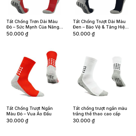
Tất Chống Trơn Dài Màu
Tất Chống Trượt Dài Màu
Đỏ – Sức Mạnh Của Năng
Đen – Bảo Vệ & Tăng Hiệu
Động Và Cá Tính
Suất Vận Động
50.000
₫
50.000
₫
Tất Chống Trượt Ngắn
Tất chống trượt ngắn màu
Màu Đỏ – Vua Áo Đấu
trắng thể thao cao cấp
30.000
₫
30.000
₫