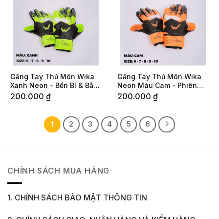
Găng Tay Thủ Môn Wika
Găng Tay Thủ Môn Wika
Xanh Neon - Bền Bỉ & Bắt
Neon Màu Cam - Phiên
Mắt Trên Sân Cỏ
Bản Nổi Bật Cho Người
200.000
₫
200.000
₫
Trấn Giữ Khung Thành
1
2
3
4
5
6
CHÍNH SÁCH MUA HÀNG
1. CHÍNH SÁCH BẢO MẬT THÔNG TIN