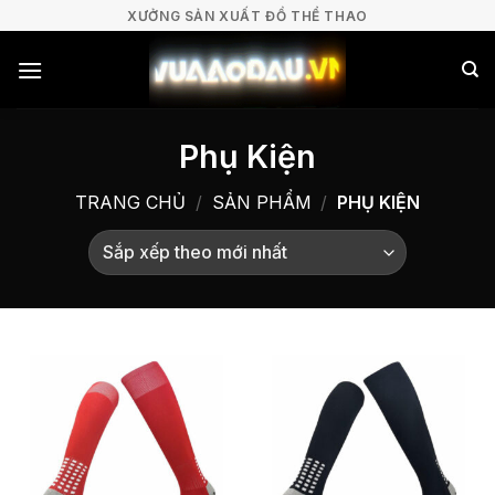
Bỏ
XƯỞNG SẢN XUẤT ĐỒ THỂ THAO
qua
nội
dung
Phụ Kiện
TRANG CHỦ
/
SẢN PHẨM
/
PHỤ KIỆN