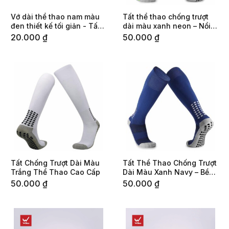
Vớ dài thể thao nam màu
Tất thể thao chống trượt
đen thiết kế tối giản - Tất
dài màu xanh neon – Nổi
bóng đá ôm chân, thoáng
bật và tiện ích cho người
20.000
₫
50.000
₫
khí
yêu vận động
Tất Chống Trượt Dài Màu
Tất Thể Thao Chống Trượt
Trắng Thể Thao Cao Cấp
Dài Màu Xanh Navy – Bền
Bỉ, Năng Động, An Toàn
50.000
₫
50.000
₫
Khi Tập Luyện