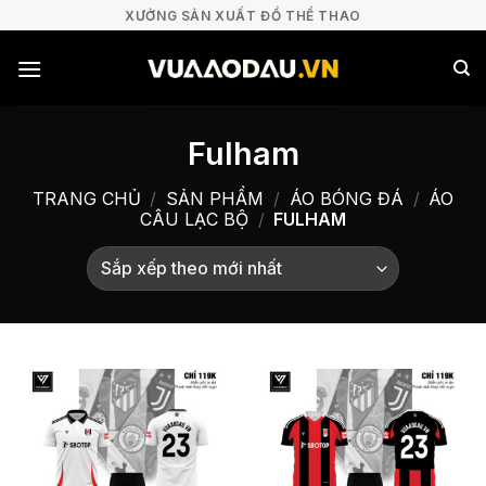
Bỏ
XƯỞNG SẢN XUẤT ĐỒ THỂ THAO
qua
nội
dung
Fulham
TRANG CHỦ
/
SẢN PHẨM
/
ÁO BÓNG ĐÁ
/
ÁO
CÂU LẠC BỘ
/
FULHAM