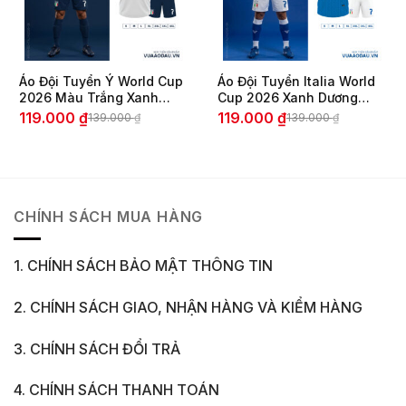
Áo Đội Tuyển Ý World Cup
Áo Đội Tuyển Italia World
2026 Màu Trắng Xanh
Cup 2026 Xanh Dương
Navy - Thiết Kế Thể Thao
Vàng Cao Cấp
119.000
₫
119.000
₫
139.000
₫
139.000
₫
Giá
Giá
Giá
Giá
Đẳng Cấp
gốc
hiện
gốc
hiện
là:
tại
là:
tại
139.000 ₫.
là:
139.000 ₫.
là:
119.000 ₫.
119.000 ₫.
CHÍNH SÁCH MUA HÀNG
1. CHÍNH SÁCH BẢO MẬT THÔNG TIN
2. CHÍNH SÁCH GIAO, NHẬN HÀNG VÀ KIỂM HÀNG
3. CHÍNH SÁCH ĐỔI TRẢ
4. CHÍNH SÁCH THANH TOÁN