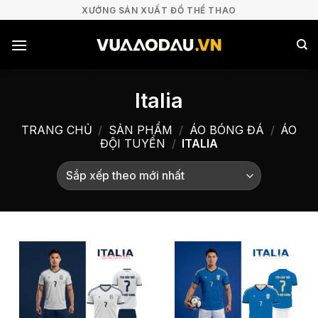
Bỏ
XƯỞNG SẢN XUẤT ĐỒ THỂ THAO
qua
nội
dung
Italia
TRANG CHỦ
/
SẢN PHẨM
/
ÁO BÓNG ĐÁ
/
ÁO
ĐỘI TUYỂN
/
ITALIA