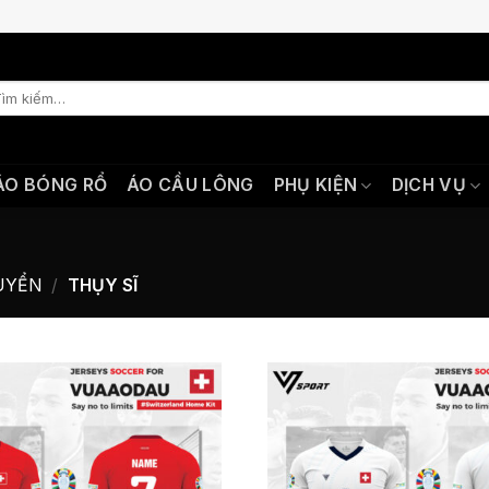
m
ếm:
ÁO BÓNG RỔ
ÁO CẦU LÔNG
PHỤ KIỆN
DỊCH VỤ
UYỂN
/
THỤY SĨ