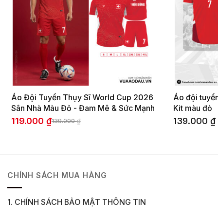
Áo Đội Tuyển Thụy Sĩ World Cup 2026
Áo đội tuyể
Sân Nhà Màu Đỏ - Đam Mê & Sức Mạnh
Kit màu đỏ
119.000
₫
139.000
₫
139.000
₫
Giá
Giá
gốc
hiện
là:
tại
139.000 ₫.
là:
119.000 ₫.
CHÍNH SÁCH MUA HÀNG
1. CHÍNH SÁCH BẢO MẬT THÔNG TIN