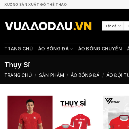
Bỏ
XƯỞNG SẢN XUẤT ĐỒ THỂ THAO
qua
nội
Tì
dung
ki
TRANG CHỦ
ÁO BÓNG ĐÁ
ÁO BÓNG CHUYỀN
Thụy Sĩ
TRANG CHỦ
/
SẢN PHẨM
/
ÁO BÓNG ĐÁ
/
ÁO ĐỘI T