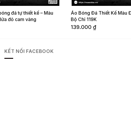
óng đá tự thiết kế – Màu
Áo Bóng Đá Thiết Kế Màu Đỏ
t lửa đỏ cam vàng
Bộ Chỉ 119K
139.000
₫
KẾT NỐI FACEBOOK