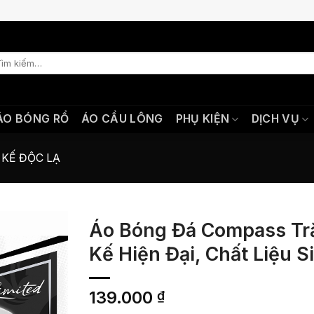
m
ếm:
ÁO BÓNG RỔ
ÁO CẦU LÔNG
PHỤ KIỆN
DỊCH VỤ
 KẾ ĐỘC LẠ
Áo Bóng Đá Compass Trắ
Kế Hiện Đại, Chất Liệu S
139.000
₫