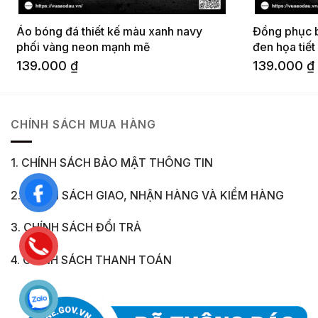
Áo bóng đá thiết kế màu xanh navy
Đồng phục b
phối vàng neon mạnh mẽ
đen họa tiế
139.000
₫
139.000
₫
CHÍNH SÁCH MUA HÀNG
1. CHÍNH SÁCH BẢO MẬT THÔNG TIN
2. CHÍNH SÁCH GIAO, NHẬN HÀNG VÀ KIỂM HÀNG
3. CHÍNH SÁCH ĐỔI TRẢ
4. CHÍNH SÁCH THANH TOÁN