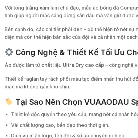
Với tông
trắng xám
làm chủ đạo, mẫu áo bóng đá Compa
tính giúp người mặc sáng bừng sân đấu mà vẫn giữ được 
Bên cạnh đó, các chi tiết phối
đen – đỏ
thể hiện rõ nét sự
n
diện mà còn thể hiện bản sắc của đội và cá nhân một cách 
Công Nghệ & Thiết Kế Tối Ưu C
Áo được làm từ
chất liệu Ultra Dry cao cấp
– công nghệ v
Thiết kế raglan tay rách phối màu tạo điểm nhấn thu hút đ
mặc mà không gây khó chịu.
Tại Sao Nên Chọn VUAAODAU Sp
Thiết kế độc quyền theo yêu cầu, mang nét cá nhân hóa
Vải chất lượng cao, bền đẹp theo thời gian.
Dịch vụ in ấn logo, tên đội & số áo chuyên nghiệp.