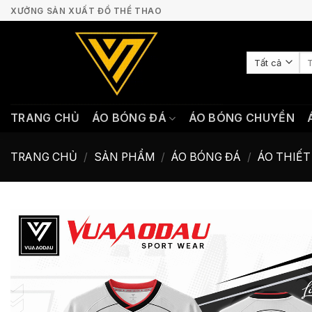
Bỏ
XƯỞNG SẢN XUẤT ĐỒ THỂ THAO
qua
nội
Tì
dung
ki
TRANG CHỦ
ÁO BÓNG ĐÁ
ÁO BÓNG CHUYỀN
TRANG CHỦ
/
SẢN PHẨM
/
ÁO BÓNG ĐÁ
/
ÁO THIẾT