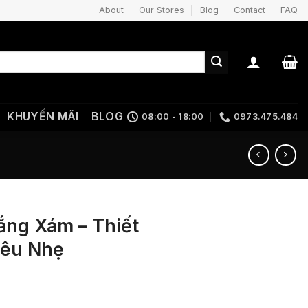
About
Our Stores
Blog
Contact
FAQ
KHUYẾN MÃI
BLOG
08:00 - 18:00
0973.475.484
ng Xám – Thiết
iêu Nhẹ