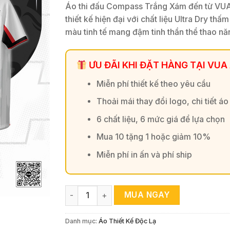
Áo thi đấu Compass Trắng Xám đến từ V
thiết kế hiện đại với chất liệu Ultra Dry thấm
màu tinh tế mang đậm tinh thần thể thao n
ƯU ĐÃI KHI ĐẶT HÀNG TẠI VUA
Miễn phí thiết kế theo yêu cầu
Thoải mái thay đổi logo, chi tiết áo
6 chất liệu, 6 mức giá để lựa chọn
Mua 10 tặng 1 hoặc giảm 10%
Miễn phí in ấn và phí ship
Áo Bóng Đá Compass Trắng Xám - Thiết Kế Hiệ
MUA NGAY
Danh mục:
Áo Thiết Kế Độc Lạ