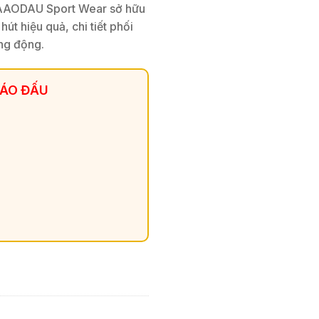
UAAODAU Sport Wear sở hữu
 hút hiệu quả, chi tiết phối
ăng động.
 ÁO ĐẤU
n Đại, Chất Liệu Siêu Nhẹ số lượng