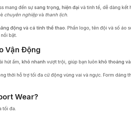
ss mang đến sự
sang trọng, hiện đại
và tinh tế, dễ dàng kế
vẻ
chuyên nghiệp
và
thanh lịch
.
ăng động và cá tính thể thao
. Phần logo, tên đội và số áo
nổi bật.
ho Vận Động
ải hút ẩm,
khô nhanh
vượt trội, giúp bạn luôn
khô thoáng và
ồng thời hỗ trợ tối đa cử động vùng vai và ngực. Form dáng t
ort Wear?
 tối đa.