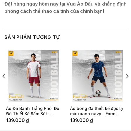
Đặt hàng ngay hôm nay tại Vua Áo Đấu và khẳng định
phong cách thể thao cá tính của chính bạn!
SẢN PHẨM TƯƠNG TỰ
Áo Đá Banh Trắng Phối Đỏ
Áo bóng đá thiết kế độc lạ
Đô Thiết Kế Sấm Sét -
màu xanh navy - Form
Form Body Fit Tôn Dáng
body fit chuẩn nam giới
139.000
₫
139.000
₫