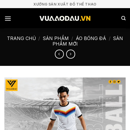
Bỏ
XƯỞNG SẢN XUẤT ĐỒ THỂ THAO
qua
nội
dung
TRANG CHỦ
/
SẢN PHẨM
/
ÁO BÓNG ĐÁ
/
SẢN
PHẨM MỚI