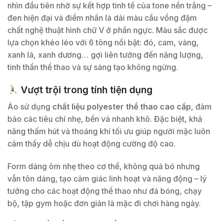
nhìn đầu tiên nhờ sự kết hợp tinh tế của tone nền trắng –
đen hiện đại và điểm nhấn là dải màu cầu vồng đậm
chất nghệ thuật hình chữ V ở phần ngực. Màu sắc được
lựa chọn khéo léo với 6 tông nổi bật: đỏ, cam, vàng,
xanh lá, xanh dương… gợi liên tưởng đến năng lượng,
tinh thần thể thao và sự sáng tạo không ngừng.
Vượt trội trong tính tiện dụng
Áo sử dụng
chất liệu polyester thể thao cao cấp
, đảm
bảo các tiêu chí nhẹ, bền và nhanh khô. Đặc biệt, khả
năng thấm hút và thoáng khí tối ưu giúp người mặc luôn
cảm thấy dễ chịu dù hoạt động cường độ cao.
Form dáng ôm nhẹ theo cơ thể, không quá bó nhưng
vẫn tôn dáng, tạo cảm giác linh hoạt và năng động – lý
tưởng cho các hoạt động thể thao như đá bóng, chạy
bộ, tập gym hoặc đơn giản là mặc đi chơi hàng ngày.