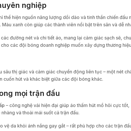
chuyên nghiệp
ỉ thể hiện nguồn năng lượng dồi dào và tinh thần chiến đấu 
ời. Màu xanh còn giúp các thành viên nổi bật trên sân và dễ 
 các đường nét và chi tiết áo, mang lại cảm giác sạch sẽ, c
ch cho các đội bóng doanh nghiệp muốn xây dựng thương hiệ
ều sâu thị giác và cảm giác chuyển động liên tục – một nét ch
 cuốn hút và khác biệt giữa các đội bóng khác.
rong mọi trận đấu
cấp
– công nghệ vải hiện đại giúp áo thấm hút mồ hôi cực tốt
 nhàng và thoải mái suốt cả trận đấu.
ảo vệ da khỏi ánh nắng gay gắt – rất phù hợp cho các trận đấ