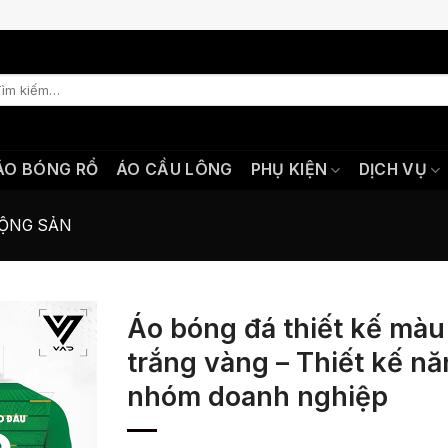
m
ếm:
ÁO BÓNG RỔ
ÁO CẦU LÔNG
PHỤ KIỆN
DỊCH VỤ
ĐỘNG SẢN
Áo bóng đá thiết kế màu
trắng vàng – Thiết kế n
nhóm doanh nghiệp