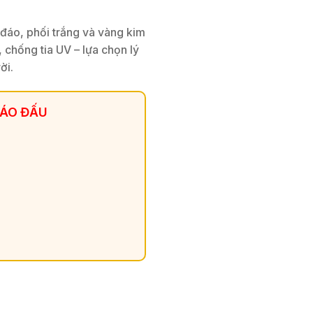
 đáo, phối trắng và vàng kim
í, chống tia UV – lựa chọn lý
ời.
 ÁO ĐẤU
vàng – Thiết kế năng động cho đội nhóm doanh nghiệp số lượng