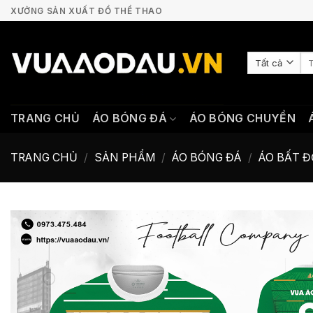
Bỏ
XƯỞNG SẢN XUẤT ĐỒ THỂ THAO
qua
nội
Tì
dung
ki
TRANG CHỦ
ÁO BÓNG ĐÁ
ÁO BÓNG CHUYỀN
TRANG CHỦ
/
SẢN PHẨM
/
ÁO BÓNG ĐÁ
/
ÁO BẤT 