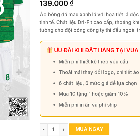
139.000
₫
Áo bóng đá màu xanh lá với họa tiết lá độc
tinh tế. Chất liệu Dri-Fit cao cấp, thoáng kh
tưởng cho đội bóng công ty thi đấu ngoài tr
ƯU ĐÃI KHI ĐẶT HÀNG TẠI VUA
Miễn phí thiết kế theo yêu cầu
Thoải mái thay đổi logo, chi tiết áo
6 chất liệu, 6 mức giá để lựa chọn
Mua 10 tặng 1 hoặc giảm 10%
Miễn phí in ấn và phí ship
Áo bóng đá thiết kế màu xanh lá phối trắng 
MUA NGAY