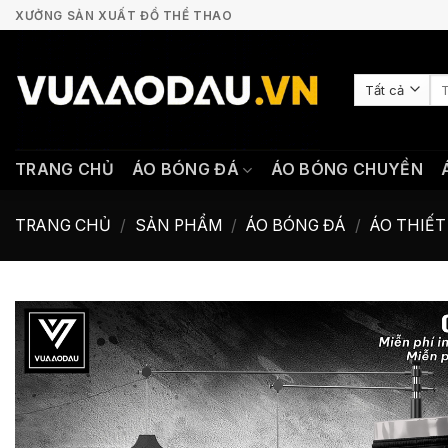
Bỏ
XƯỞNG SẢN XUẤT ĐỒ THỂ THAO
qua
nội
Tì
dung
ki
TRANG CHỦ
ÁO BÓNG ĐÁ
ÁO BÓNG CHUYỀN
TRANG CHỦ
/
SẢN PHẨM
/
ÁO BÓNG ĐÁ
/
ÁO THIẾT