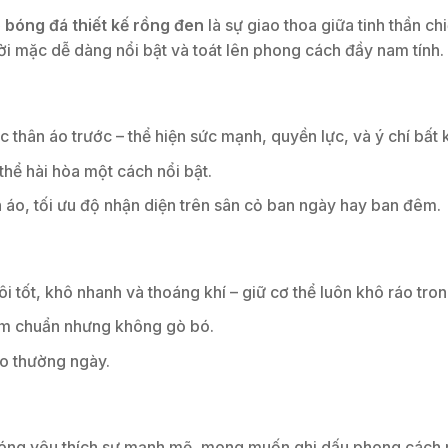
 bóng đá thiết kế rồng đen
là sự giao thoa giữa tinh thần c
ời mặc dễ dàng nổi bật và toát lên phong cách đầy nam tính.
thân áo trước – thể hiện sức mạnh, quyền lực, và ý chí bất 
thể hài hòa một cách nổi bật.
áo, tối ưu độ nhận diện trên sân cỏ ban ngày hay ban đêm.
 tốt, khô nhanh và thoáng khí – giữ cơ thể luôn khô ráo tron
orm chuẩn nhưng không gò bó.
ao thường ngày.
ng yêu thích sự mạnh mẽ, mong muốn ghi dấu phong cách riê