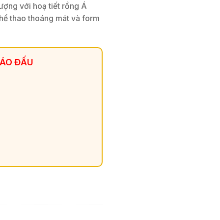
ợng với hoạ tiết rồng Á
 thể thao thoáng mát và form
 ÁO ĐẤU
 Đáo & Nổi Bật số lượng