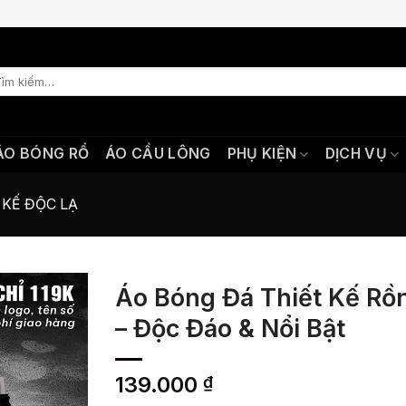
m
ếm:
ÁO BÓNG RỔ
ÁO CẦU LÔNG
PHỤ KIỆN
DỊCH VỤ
 KẾ ĐỘC LẠ
Áo Bóng Đá Thiết Kế Rồ
– Độc Đáo & Nổi Bật
139.000
₫