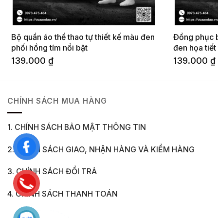
Bộ quần áo thể thao tự thiết kế màu đen
Đồng phục b
phối hồng tím nổi bật
đen họa tiế
139.000
₫
139.000
₫
CHÍNH SÁCH MUA HÀNG
1. CHÍNH SÁCH BẢO MẬT THÔNG TIN
2. CHÍNH SÁCH GIAO, NHẬN HÀNG VÀ KIỂM HÀNG
3. CHÍNH SÁCH ĐỔI TRẢ
4. CHÍNH SÁCH THANH TOÁN