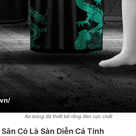
Áo bóng đá thiết kế rồng đen cực chất
 Sân Cỏ Là Sàn Diễn Cá Tính