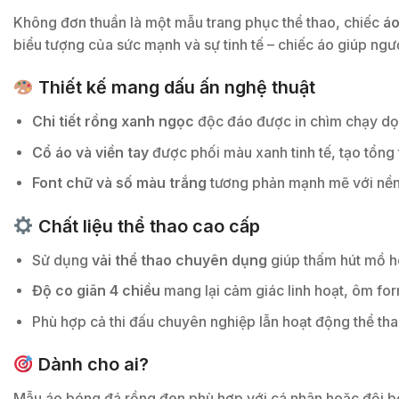
Không đơn thuần là một mẫu trang phục thể thao, chiếc
áo
biểu tượng của sức mạnh và sự tinh tế – chiếc áo giúp ngư
Thiết kế mang dấu ấn nghệ thuật
Chi tiết rồng xanh ngọc
độc đáo được in chìm chạy dọc 
Cổ áo và viền tay
được phối màu xanh tinh tế, tạo tổng 
Font chữ và số màu trắng
tương phản mạnh mẽ với nền 
Chất liệu thể thao cao cấp
Sử dụng
vải thể thao chuyên dụng
giúp thấm hút mồ hôi
Độ co giãn 4 chiều
mang lại cảm giác linh hoạt, ôm f
Phù hợp cả thi đấu chuyên nghiệp lẫn hoạt động thể th
Dành cho ai?
Mẫu áo bóng đá rồng đen phù hợp với cá nhân hoặc đội bó