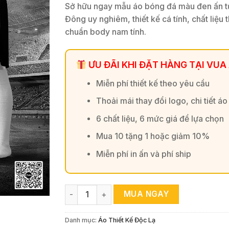
Sở hữu ngay mẫu áo bóng đá màu đen ấn tư
Đông uy nghiêm, thiết kế cá tính, chất liệu
chuẩn body nam tính.
ƯU ĐÃI KHI ĐẶT HÀNG TẠI VUA
Miễn phí thiết kế theo yêu cầu
Thoải mái thay đổi logo, chi tiết áo
6 chất liệu, 6 mức giá để lựa chọn
Mua 10 tặng 1 hoặc giảm 10%
Miễn phí in ấn và phí ship
Áo Bóng Đá Thiết Kế Rồng Đen Cá Tính – Độc
MUA NGAY
Danh mục:
Áo Thiết Kế Độc Lạ