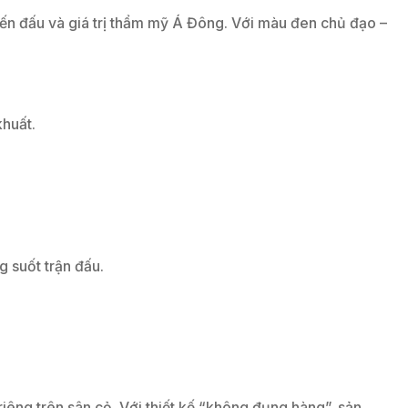
hiến đấu và giá trị thẩm mỹ Á Đông. Với màu đen chủ đạo –
khuất.
g suốt trận đấu.
ng trên sân cỏ. Với thiết kế “không đụng hàng”, sản