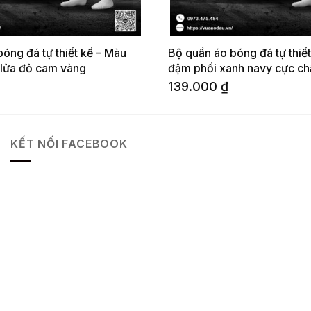
óng đá tự thiết kế – Màu
Bộ quần áo bóng đá tự thiế
t lửa đỏ cam vàng
đậm phối xanh navy cực ch
139.000
₫
KẾT NỐI FACEBOOK