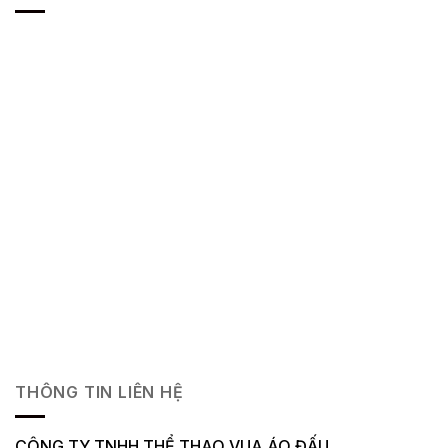
THÔNG TIN LIÊN HỆ
CÔNG TY TNHH THỂ THAO VUA ÁO ĐẤU