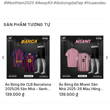
#WestHam2025 #AwayKit #AobongdaDep #Vuaaodau
SẢN PHẨM TƯƠNG TỰ
Áo Bóng Đá CLB Barcelona
Áo Bóng Đá Miami Sân
2025/26 Sân Nhà – Xanh
Nhà 2025-26 Màu Hồng
Lam Đỏ Đô
Pastel
139.000
₫
139.000
₫