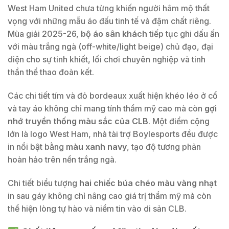
West Ham United chưa từng khiến người hâm mộ thất
vọng với những mẫu áo đấu tinh tế và đậm chất riêng.
Mùa giải 2025-26,
bộ áo sân khách
tiếp tục ghi dấu ấn
với màu trắng ngà (off-white/light beige) chủ đạo, đại
diện cho sự tinh khiết, lối chơi chuyên nghiệp và tinh
thần thể thao đoàn kết.
Các chi tiết tím và đỏ bordeaux xuất hiện khéo léo ở cổ
và tay áo không chỉ mang tính thẩm mỹ cao mà còn
gợi
nhớ truyền thống màu sắc của CLB
. Một điểm cộng
lớn là logo West Ham, nhà tài trợ Boylesports đều được
in nổi bật bằng
màu xanh navy
, tạo độ tương phản
hoàn hảo trên nền trắng ngà.
Chi tiết biểu tượng
hai chiếc búa chéo màu vàng nhạt
in sau gáy không chỉ nâng cao giá trị thẩm mỹ mà còn
thể hiện lòng tự hào và niềm tin vào di sản CLB.