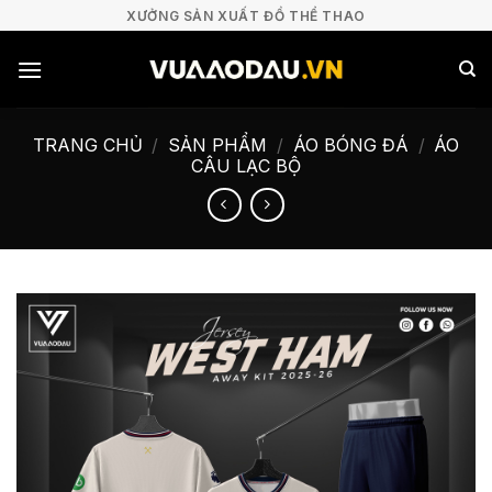
Bỏ
XƯỞNG SẢN XUẤT ĐỒ THỂ THAO
qua
nội
dung
TRANG CHỦ
/
SẢN PHẨM
/
ÁO BÓNG ĐÁ
/
ÁO
CÂU LẠC BỘ