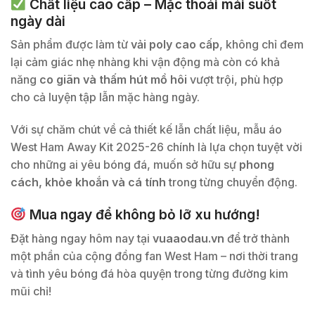
Chất liệu cao cấp – Mặc thoải mái suốt
ngày dài
Sản phẩm được làm từ
vải poly cao cấp
, không chỉ đem
lại cảm giác nhẹ nhàng khi vận động mà còn có khả
năng
co giãn và thấm hút mồ hôi
vượt trội, phù hợp
cho cả luyện tập lẫn mặc hàng ngày.
Với sự chăm chút về cả thiết kế lẫn chất liệu, mẫu áo
West Ham Away Kit 2025-26 chính là lựa chọn tuyệt vời
cho những ai yêu bóng đá, muốn sở hữu sự
phong
cách, khỏe khoắn và cá tính
trong từng chuyển động.
Mua ngay để không bỏ lỡ xu hướng!
Đặt hàng ngay hôm nay tại
vuaaodau.vn
để trở thành
một phần của cộng đồng fan West Ham – nơi thời trang
và tình yêu bóng đá hòa quyện trong từng đường kim
mũi chỉ!