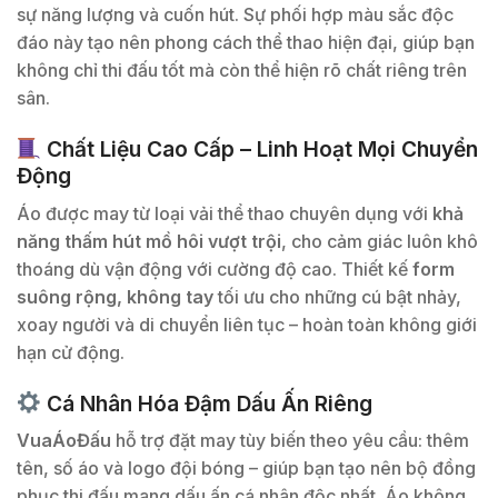
sự năng lượng và cuốn hút. Sự phối hợp màu sắc độc
đáo này tạo nên phong cách thể thao hiện đại, giúp bạn
không chỉ thi đấu tốt mà còn thể hiện rõ chất riêng trên
sân.
Chất Liệu Cao Cấp – Linh Hoạt Mọi Chuyển
Động
Áo được may từ loại vải thể thao chuyên dụng với
khả
năng thấm hút mồ hôi vượt trội
, cho cảm giác luôn khô
thoáng dù vận động với cường độ cao. Thiết kế
form
suông rộng, không tay
tối ưu cho những cú bật nhảy,
xoay người và di chuyển liên tục – hoàn toàn không giới
hạn cử động.
Cá Nhân Hóa Đậm Dấu Ấn Riêng
VuaÁoĐấu
hỗ trợ đặt may tùy biến theo yêu cầu: thêm
tên, số áo và logo đội bóng – giúp bạn tạo nên bộ đồng
phục thi đấu mang dấu ấn cá nhân độc nhất. Áo không