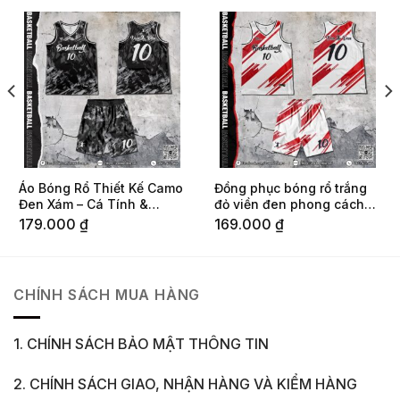
Áo Bóng Rổ Thiết Kế Camo
Đồng phục bóng rổ trắng
Đen Xám – Cá Tính &
đỏ viền đen phong cách
Mạnh Mẽ
thể thao
179.000
₫
169.000
₫
CHÍNH SÁCH MUA HÀNG
1. CHÍNH SÁCH BẢO MẬT THÔNG TIN
2. CHÍNH SÁCH GIAO, NHẬN HÀNG VÀ KIỂM HÀNG