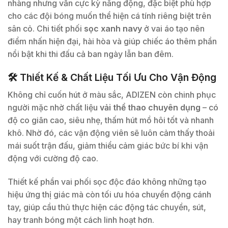
nhàng nhưng vẫn cực kỳ năng động, đặc biệt phù hợp
cho các đội bóng muốn thể hiện cá tính riêng biệt trên
sân cỏ. Chi tiết phối
sọc xanh navy
ở vai áo tạo nên
điểm nhấn hiện đại, hài hòa và giúp chiếc áo thêm phần
nổi bật khi thi đấu cả ban ngày lẫn ban đêm.
🛠 Thiết Kế & Chất Liệu Tối Ưu Cho Vận Động
Không chỉ cuốn hút ở màu sắc, ADIZEN còn chinh phục
người mặc nhờ chất liệu
vải thể thao chuyên dụng
– có
độ co giãn cao, siêu nhẹ, thấm hút mồ hôi tốt và nhanh
khô. Nhờ đó, các vận động viên sẽ luôn cảm thấy thoải
mái suốt trận đấu, giảm thiểu cảm giác bức bí khi vận
động với cường độ cao.
Thiết kế phần vai phối sọc độc đáo không những tạo
hiệu ứng thị giác mà còn tối ưu hóa chuyển động cánh
tay, giúp cầu thủ thực hiện các động tác chuyền, sút,
hay tranh bóng một cách linh hoạt hơn.