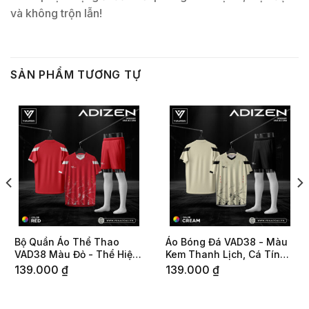
và không trộn lẫn!
SẢN PHẨM TƯƠNG TỰ
Bộ Quần Áo Thể Thao
Áo Bóng Đá VAD38 - Màu
VAD38 Màu Đỏ - Thể Hiện
Kem Thanh Lịch, Cá Tính
Tinh Thần Chiến Đấu
Thể Thao
139.000
₫
139.000
₫