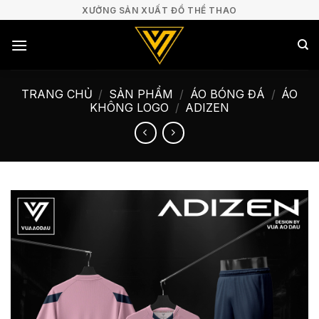
Bỏ
XƯỞNG SẢN XUẤT ĐỒ THỂ THAO
qua
nội
dung
TRANG CHỦ
/
SẢN PHẨM
/
ÁO BÓNG ĐÁ
/
ÁO
KHÔNG LOGO
/
ADIZEN