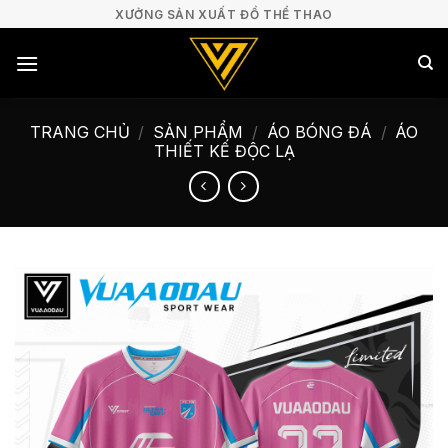
Bỏ
XƯỞNG SẢN XUẤT ĐỒ THỂ THAO
qua
nội
dung
TRANG CHỦ
/
SẢN PHẨM
/
ÁO BÓNG ĐÁ
/
ÁO
THIẾT KẾ ĐỘC LẠ