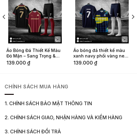
Áo Bóng Đá Thiết Kế Màu
Áo bóng đá thiết kế màu
Đỏ Mận – Sang Trọng &
xanh navy phối vàng neon
Thể Thao
mạnh mẽ
139.000
₫
139.000
₫
CHÍNH SÁCH MUA HÀNG
1. CHÍNH SÁCH BẢO MẬT THÔNG TIN
2. CHÍNH SÁCH GIAO, NHẬN HÀNG VÀ KIỂM HÀNG
3. CHÍNH SÁCH ĐỔI TRẢ