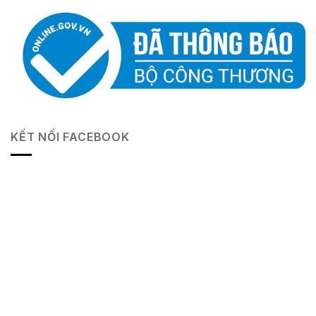
trắng
– sự lựa chọn tuyệt vời cho hành trình chinh phục
sân cỏ!
KẾT NỐI FACEBOOK