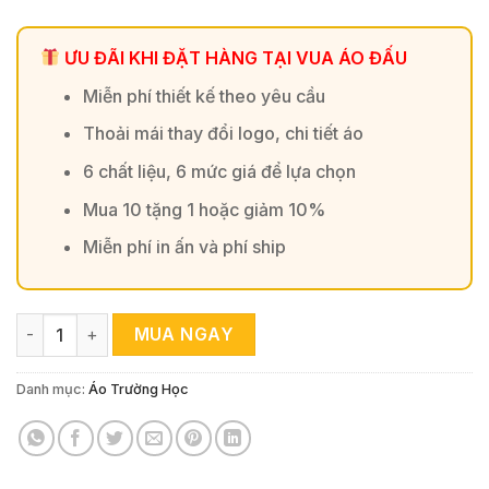
ƯU ĐÃI KHI ĐẶT HÀNG TẠI VUA ÁO ĐẤU
Miễn phí thiết kế theo yêu cầu
Thoải mái thay đổi logo, chi tiết áo
6 chất liệu, 6 mức giá để lựa chọn
Mua 10 tặng 1 hoặc giảm 10%
Miễn phí in ấn và phí ship
Bộ Đồ Bóng Đá Trẻ Em Football Kid Đỏ Trắng Năng Động số
MUA NGAY
Danh mục:
Áo Trường Học