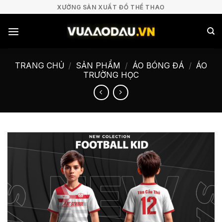
Bỏ
XƯỞNG SẢN XUẤT ĐỒ THỂ THAO
qua
nội
dung
TRANG CHỦ
/
SẢN PHẨM
/
ÁO BÓNG ĐÁ
/
ÁO
TRƯỜNG HỌC