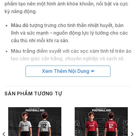
phẩm tạo nên một hình ảnh khỏe khoắn, nổi bật và cực
kỳ năng động.
Màu đỏ
tượng trưng cho tinh thần nhiệt huyết, bản
lĩnh và sức mạnh – nguồn động lực lý tưởng cho các
cầu thủ nhí mỗi khi ra sân.
Màu trắng
điểm xuyết với các sọc xám tinh tế trên áo
tạo cảm giác cân bằng, chuyên nghiệp và sạch sẽ.
Xem Thêm Nội Dung
Chất liệu thoáng khí – Đồng hành mọi
chuyển động
Sản phẩm được may từ loại
vải thể thao cao cấp
có
SẢN PHẨM TƯƠNG TỰ
khả năng
thoáng khí, chống mồ hôi, co giãn tốt
và cực
kỳ mềm mại. Dù bé vận động mạnh hay chơi thể thao
trong thời gian dài, bộ đồ vẫn đảm bảo sự thoải mái tối
đa.
Kiểu dáng linh hoạt – Phù hợp mọi hoạt