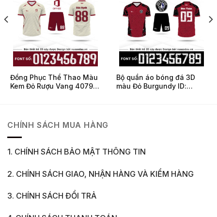
Đồng Phục Thể Thao Màu
Bộ quần áo bóng đá 3D
Kem Đỏ Rượu Vang 4079-
màu Đỏ Burgundy ID:
RVM
4920-RVM | Đậm chất cá
tính, cháy hết mình trên
sân cỏ
CHÍNH SÁCH MUA HÀNG
1. CHÍNH SÁCH BẢO MẬT THÔNG TIN
2. CHÍNH SÁCH GIAO, NHẬN HÀNG VÀ KIỂM HÀNG
3. CHÍNH SÁCH ĐỔI TRẢ