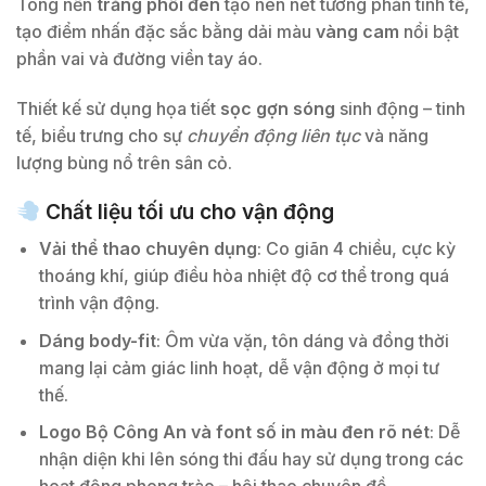
Tông nền
trắng phối đen
tạo nên nét tương phản tinh tế,
tạo điểm nhấn đặc sắc bằng dải màu
vàng cam
nổi bật
phần vai và đường viền tay áo.
Thiết kế sử dụng họa tiết
sọc gợn sóng
sinh động – tinh
tế, biểu trưng cho sự
chuyển động liên tục
và năng
lượng bùng nổ trên sân cỏ.
Chất liệu tối ưu cho vận động
Vải thể thao chuyên dụng
: Co giãn 4 chiều, cực kỳ
thoáng khí, giúp điều hòa nhiệt độ cơ thể trong quá
trình vận động.
Dáng body-fit
: Ôm vừa vặn, tôn dáng và đồng thời
mang lại cảm giác linh hoạt, dễ vận động ở mọi tư
thế.
Logo Bộ Công An và font số in màu đen rõ nét
: Dễ
nhận diện khi lên sóng thi đấu hay sử dụng trong các