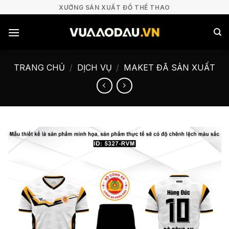
Bỏ
XƯỞNG SẢN XUẤT ĐỒ THỂ THAO
qua
nội
dung
TRANG CHỦ
/
DỊCH VỤ
/
MAKET ĐÃ SẢN XUẤT