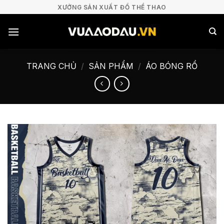
Bỏ
XƯỞNG SẢN XUẤT ĐỒ THỂ THAO
qua
nội
dung
TRANG CHỦ
/
SẢN PHẨM
/
ÁO BÓNG RỔ