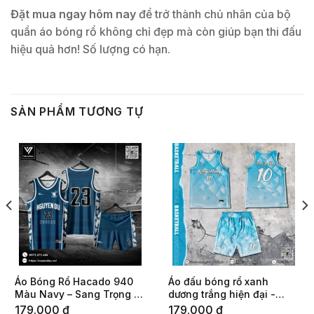
Đặt mua ngay hôm nay
để trở thành chủ nhân của bộ
quần áo bóng rổ không chỉ đẹp mà còn giúp bạn thi đấu
hiệu quả hơn! Số lượng có hạn.
SẢN PHẨM TƯƠNG TỰ
Áo Bóng Rổ Hacado 940
Áo đấu bóng rổ xanh
Màu Navy – Sang Trọng &
dương trắng hiện đại -
Đậm Chất Thể Thao
Nam nữ unisex
179.000
₫
179.000
₫