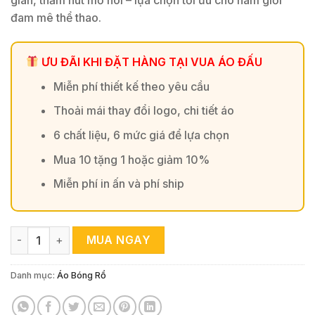
giãn, thấm hút mồ hôi – lựa chọn tối ưu cho nam giới
đam mê thể thao.
ƯU ĐÃI KHI ĐẶT HÀNG TẠI VUA ÁO ĐẤU
Miễn phí thiết kế theo yêu cầu
Thoải mái thay đổi logo, chi tiết áo
6 chất liệu, 6 mức giá để lựa chọn
Mua 10 tặng 1 hoặc giảm 10%
Miễn phí in ấn và phí ship
Bộ Quần Áo Bóng Rổ Màu Be Kết Hợp Xanh Than – Thiết Kế R
MUA NGAY
Danh mục:
Áo Bóng Rổ