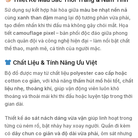
Sử dụng sự kết hợp hài hòa giữa
màu be nhạt nền nã
cùng
xanh than đậm
mang lại độ tương phản vừa phải,
tạo điểm nhấn khi thi đấu mà không gây chói mắt. Họa
tiết
camouflage pixel
– bản phối độc đáo giữa phong
cách quân đội và công nghệ hiện đại – làm nổi bật chất
thể thao, mạnh mẽ, cá tính của người mặc.
Chất Liệu & Tính Năng Ưu Việt
Bộ đồ được may từ chất liệu
polyester cao cấp hoặc
cotton co giãn
, với khả năng
thấm hút mồ hôi tốt, chất
liệu nhẹ, thoáng khí
, giúp vận động viên luôn khô
thoáng và thoải mái khi thi đấu hoặc luyện tập trong thời
gian dài.
Thiết kế
áo sát nách dáng vừa vặn
giúp linh hoạt trong
từng cú ném rổ, bật nhảy hay xoay người. Quần đi kèm
có
dây chun co giãn và độ dài vừa phải
, ôm sát nhưng