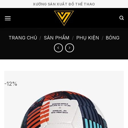
Bỏ
XƯỞNG SẢN XUẤT ĐỒ THỂ THAO
qua
nội
dung
TRANG CHỦ
/
SẢN PHẨM
/
PHỤ KIỆN
/
BÓNG
-12%