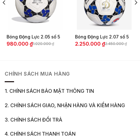
Bóng Động Lực 2.05 số 5
Bóng Động Lực 2.07 số 5
980.000
₫
2.250.000
₫
1.020.000
₫
2.450.000
₫
Giá
Giá
Giá
Giá
gốc
hiện
gốc
hiện
là:
tại
là:
tại
1.020.000 ₫.
là:
2.450.000 ₫.
là:
980.000 ₫.
2.250.000 ₫.
CHÍNH SÁCH MUA HÀNG
1. CHÍNH SÁCH BẢO MẬT THÔNG TIN
2. CHÍNH SÁCH GIAO, NHẬN HÀNG VÀ KIỂM HÀNG
3. CHÍNH SÁCH ĐỔI TRẢ
4. CHÍNH SÁCH THANH TOÁN