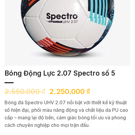
Bóng Động Lực 2.07 Spectro số 5
Giá
Giá
2.550.000
2.250.000
₫
₫
gốc
hiện
Bóng đá Spectro UHV 2.07 nổi bật với thiết kế kỹ thuật
là:
tại
số hiện đại, phối màu năng động và chất liệu da PU cao
2.550.000 ₫.
là:
cấp – mang lại độ bền, cảm giác bóng tối ưu và phong
2.250.000 ₫.
cách chuyên nghiệp cho mọi trận đấu.