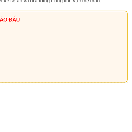
t kế số áo và branding trong lĩnh vực thể thao.
 ÁO ĐẤU