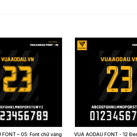
FONT – 05: Font chữ vàng
VUA AODAU FONT - 12 Đen