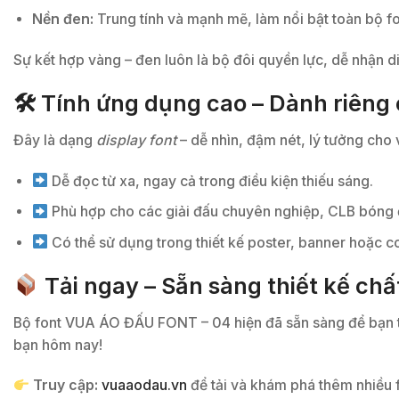
Nền đen:
Trung tính và mạnh mẽ, làm nổi bật toàn bộ f
Sự kết hợp vàng – đen luôn là bộ đôi quyền lực, dễ nhận diệ
🛠 Tính ứng dụng cao – Dành riêng 
Đây là dạng
display font
– dễ nhìn, đậm nét, lý tưởng cho 
Dễ đọc từ xa, ngay cả trong điều kiện thiếu sáng.
Phù hợp cho các giải đấu chuyên nghiệp, CLB bóng đ
Có thể sử dụng trong thiết kế poster, banner hoặc c
Tải ngay – Sẵn sàng thiết kế chấ
Bộ font VUA ÁO ĐẤU FONT – 04 hiện đã sẵn sàng để bạn tải
bạn hôm nay!
Truy cập:
vuaaodau.vn
để tải và khám phá thêm nhiều f