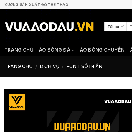
Bỏ
XƯỞNG SẢN XUẤT ĐỒ THỂ THAO
qua
nội
Tì
dung
ki
TRANG CHỦ
ÁO BÓNG ĐÁ
ÁO BÓNG CHUYỀN
TRANG CHỦ
/
DỊCH VỤ
/
FONT SỐ IN ẤN