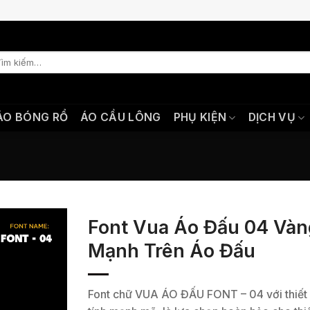
m
ếm:
ÁO BÓNG RỔ
ÁO CẦU LÔNG
PHỤ KIỆN
DỊCH VỤ
Font Vua Áo Đấu 04 Vàn
Mạnh Trên Áo Đấu
Font chữ VUA ÁO ĐẤU FONT – 04 với thiết 