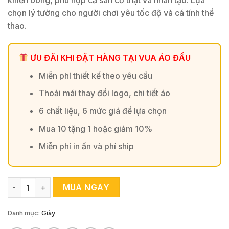
khiển bóng, phù hợp cả sân cỏ thật và nhân tạo. Lựa
chọn lý tưởng cho người chơi yêu tốc độ và cá tính thể
thao.
ƯU ĐÃI KHI ĐẶT HÀNG TẠI VUA ÁO ĐẤU
Miễn phí thiết kế theo yêu cầu
Thoải mái thay đổi logo, chi tiết áo
6 chất liệu, 6 mức giá để lựa chọn
Mua 10 tặng 1 hoặc giảm 10%
Miễn phí in ấn và phí ship
Giày đá bóng AKKA Speed 2 FG phối cam neon bạc – Nổi bật v
MUA NGAY
Danh mục:
Giày