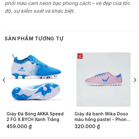
phối màu cam neon bạc phong cách – vẻ đẹp của tốc
độ, sự kiểm soát và khác biệt.
SẢN PHẨM TƯƠNG TỰ
Giày Đá Bóng AKKA Speed
Giày đá banh Wika Doso
2 FG X.BYCH Xanh Trắng
màu hồng pastel - Phong
cách cá tính cho sân cỏ
459.000
₫
320.000
₫