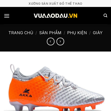
Bỏ
XƯỞNG SẢN XUẤT ĐỒ THỂ THAO
qua
nội
dung
TRANG CHỦ
/
SẢN PHẨM
/
PHỤ KIỆN
/
GIÀY