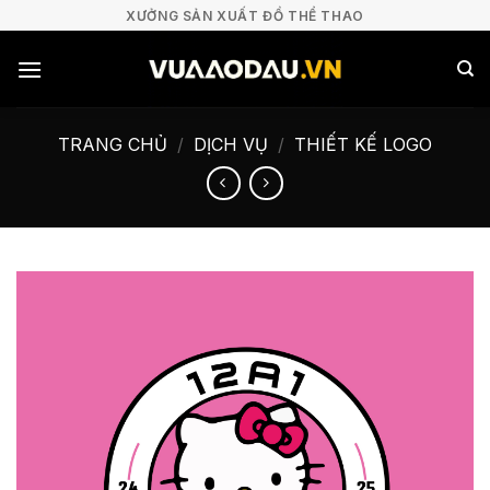
Bỏ
XƯỞNG SẢN XUẤT ĐỒ THỂ THAO
qua
nội
dung
TRANG CHỦ
/
DỊCH VỤ
/
THIẾT KẾ LOGO