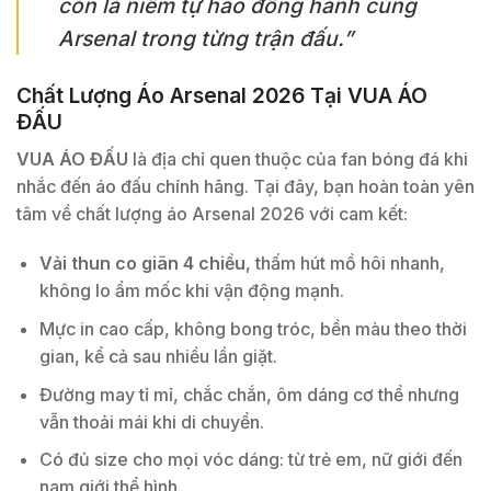
còn là niềm tự hào đồng hành cùng
Arsenal trong từng trận đấu.”
Chất Lượng Áo Arsenal 2026 Tại VUA ÁO
ĐẤU
VUA ÁO ĐẤU
là địa chỉ quen thuộc của fan bóng đá khi
nhắc đến áo đấu chính hãng. Tại đây, bạn hoàn toàn yên
tâm về chất lượng áo Arsenal 2026 với cam kết:
Vải thun co giãn 4 chiều
, thấm hút mồ hôi nhanh,
không lo ẩm mốc khi vận động mạnh.
Mực in cao cấp, không bong tróc, bền màu theo thời
gian, kể cả sau nhiều lần giặt.
Đường may tỉ mỉ, chắc chắn, ôm dáng cơ thể nhưng
vẫn thoải mái khi di chuyển.
Có đủ size cho mọi vóc dáng: từ trẻ em, nữ giới đến
nam giới thể hình.