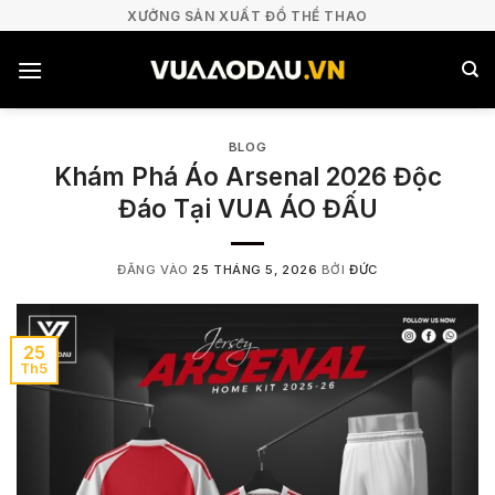
Bỏ
XƯỞNG SẢN XUẤT ĐỒ THỂ THAO
qua
nội
dung
BLOG
Khám Phá Áo Arsenal 2026 Độc
Đáo Tại VUA ÁO ĐẤU
ĐĂNG VÀO
25 THÁNG 5, 2026
BỞI
ĐỨC
25
Th5