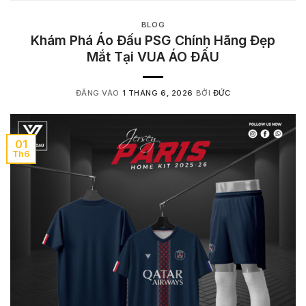
BLOG
Khám Phá Áo Đấu PSG Chính Hãng Đẹp
Mắt Tại VUA ÁO ĐẤU
ĐĂNG VÀO
1 THÁNG 6, 2026
BỞI
ĐỨC
01
Th6