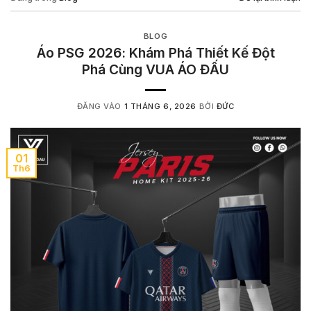
BLOG
Áo PSG 2026: Khám Phá Thiết Kế Đột
Phá Cùng VUA ÁO ĐẤU
ĐĂNG VÀO
1 THÁNG 6, 2026
BỞI
ĐỨC
01
Th6