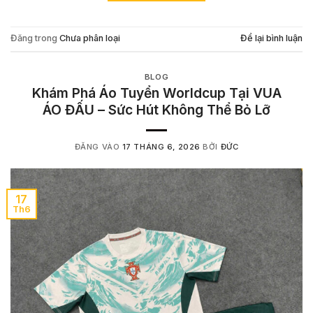
Đăng trong
Chưa phân loại
Để lại bình luận
BLOG
Khám Phá Áo Tuyển Worldcup Tại VUA
ÁO ĐẤU – Sức Hút Không Thể Bỏ Lỡ
ĐĂNG VÀO
17 THÁNG 6, 2026
BỞI
ĐỨC
17
Th6