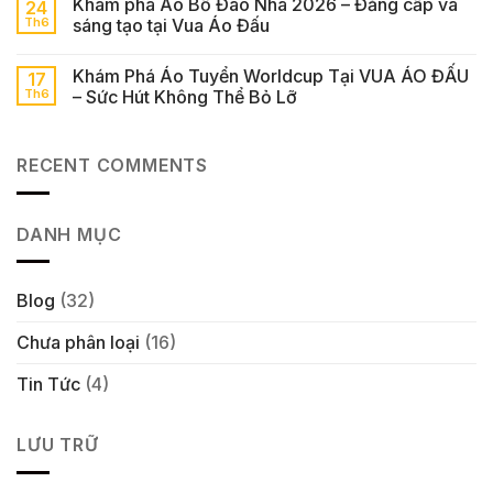
Khám phá Áo Bồ Đào Nha 2026 – Đẳng cấp và
24
Th6
sáng tạo tại Vua Áo Đấu
Khám Phá Áo Tuyển Worldcup Tại VUA ÁO ĐẤU
17
Th6
– Sức Hút Không Thể Bỏ Lỡ
RECENT COMMENTS
DANH MỤC
Blog
(32)
Chưa phân loại
(16)
Tin Tức
(4)
LƯU TRỮ