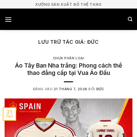
Bỏ
XƯỞNG SẢN XUẤT ĐỒ THỂ THAO
qua
nội
dung
LƯU TRỮ TÁC GIẢ:
ĐỨC
CHƯA PHÂN LOẠI
Áo Tây Ban Nha trắng: Phong cách thể
thao đẳng cấp tại Vua Áo Đấu
ĐĂNG VÀO
21 THÁNG 7, 2026
BỞI
ĐỨC
21
Th7