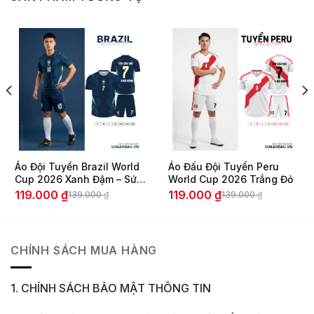
Áo Đội Tuyển Brazil World
Áo Đấu Đội Tuyển Peru
Cup 2026 Xanh Đậm – Sức
World Cup 2026 Trắng Đỏ
Mạnh & Đẳng Cấp Nam
119.000
₫
119.000
₫
139.000
₫
139.000
₫
Giá
Giá
Giá
Giá
Tính
gốc
hiện
gốc
hiện
là:
tại
là:
tại
139.000 ₫.
là:
139.000 ₫.
là:
CHÍNH SÁCH MUA HÀNG
119.000 ₫.
119.000 ₫.
1. CHÍNH SÁCH BẢO MẬT THÔNG TIN