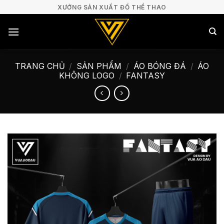
Bỏ
XƯỞNG SẢN XUẤT ĐỒ THỂ THAO
qua
nội
dung
TRANG CHỦ
/
SẢN PHẨM
/
ÁO BÓNG ĐÁ
/
ÁO
KHÔNG LOGO
/
FANTASY