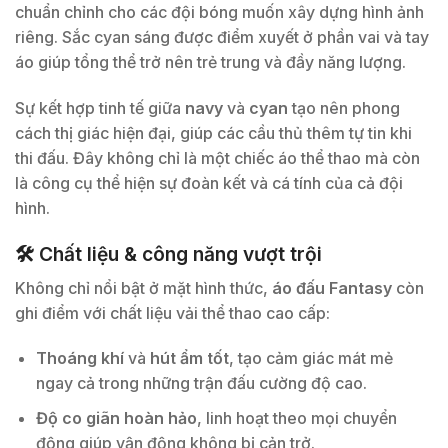
chuẩn chỉnh cho các đội bóng muốn xây dựng hình ảnh
riêng. Sắc cyan sáng được điểm xuyết ở phần vai và tay
áo giúp tổng thể trở nên trẻ trung và đầy năng lượng.
Sự kết hợp tinh tế giữa
navy
và
cyan
tạo nên phong
cách thị giác hiện đại, giúp các cầu thủ thêm tự tin khi
thi đấu. Đây không chỉ là một chiếc áo thể thao mà còn
là công cụ thể hiện sự đoàn kết và cá tính của cả đội
hình.
🛠 Chất liệu & công năng vượt trội
Không chỉ nổi bật ở mặt hình thức,
áo đấu Fantasy
còn
ghi điểm với chất liệu vải thể thao cao cấp:
Thoáng khí
và
hút ẩm tốt
, tạo cảm giác mát mẻ
ngay cả trong những trận đấu cường độ cao.
Độ co giãn hoàn hảo
, linh hoạt theo mọi chuyển
động giúp vận động không bị cản trở.