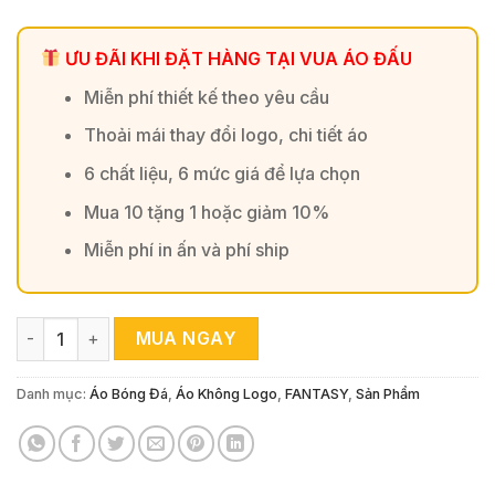
ƯU ĐÃI KHI ĐẶT HÀNG TẠI VUA ÁO ĐẤU
Miễn phí thiết kế theo yêu cầu
Thoải mái thay đổi logo, chi tiết áo
6 chất liệu, 6 mức giá để lựa chọn
Mua 10 tặng 1 hoặc giảm 10%
Miễn phí in ấn và phí ship
Áo Đấu Fantasy - Xanh Navy Cá Tính & Sành Điệu số lượng
MUA NGAY
Danh mục:
Áo Bóng Đá
,
Áo Không Logo
,
FANTASY
,
Sản Phẩm