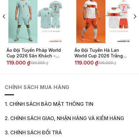
Áo Đội Tuyển Pháp World
Áo Đội Tuyển Hà Lan
Cup 2026 Sân Khách -
World Cup 2026 Trắng
Xanh Nhạt Tinh Tế
Cam – Thiết Kế Sư Tử
119.000
₫
119.000
₫
139.000
₫
139.000
₫
Giá
Giá
Giá
Giá
Mạnh Mẽ
gốc
hiện
gốc
hiện
là:
tại
là:
tại
139.000 ₫.
là:
139.000 ₫.
là:
CHÍNH SÁCH MUA HÀNG
119.000 ₫.
119.000 ₫.
1. CHÍNH SÁCH BẢO MẬT THÔNG TIN
2. CHÍNH SÁCH GIAO, NHẬN HÀNG VÀ KIỂM HÀNG
3. CHÍNH SÁCH ĐỔI TRẢ