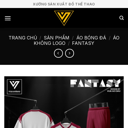
Bỏ
XƯỞNG SẢN XUẤT ĐỒ THỂ THAO
qua
nội
dung
TRANG CHỦ
/
SẢN PHẨM
/
ÁO BÓNG ĐÁ
/
ÁO
KHÔNG LOGO
/
FANTASY