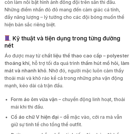
còn làm nổi bật hình ảnh đồng đội trên sân thi đấu.
Những điểm nhấn đỏ đô mang đến cảm giác cá tính,
đầy năng lượng – lý tưởng cho các đội bóng muốn thể
hiện bản sắc riêng biệt.
Kỹ thuật và tiện dụng trong từng đường
nét
Áo được may từ
chất liệu thể thao cao cấp – polyester
thoáng khí
, hỗ trợ tối đa quá trình
thấm hút mồ hôi, làm
mát và nhanh khô
. Nhờ đó, người mặc luôn cảm thấy
thoải mái và khô ráo kể cả trong những pha vận động
mạnh, kéo dài cả trận đấu.
Form áo ôm vừa vặn
– chuyển động linh hoạt, thoải
mái khi thi đấu.
Cổ áo chữ V hiện đại
– dễ mặc vào, cởi ra mà vẫn
giữ sự tinh tế cho tổng thể outfit.