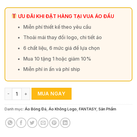
ƯU ĐÃI KHI ĐẶT HÀNG TẠI VUA ÁO ĐẤU
Miễn phí thiết kế theo yêu cầu
Thoải mái thay đổi logo, chi tiết áo
6 chất liệu, 6 mức giá để lựa chọn
Mua 10 tặng 1 hoặc giảm 10%
Miễn phí in ấn và phí ship
Áo Đấu Trắng VAD44 – Đẳng Cấp Cùng Màu Trắng Tinh Tế s
MUA NGAY
Danh mục:
Áo Bóng Đá
,
Áo Không Logo
,
FANTASY
,
Sản Phẩm