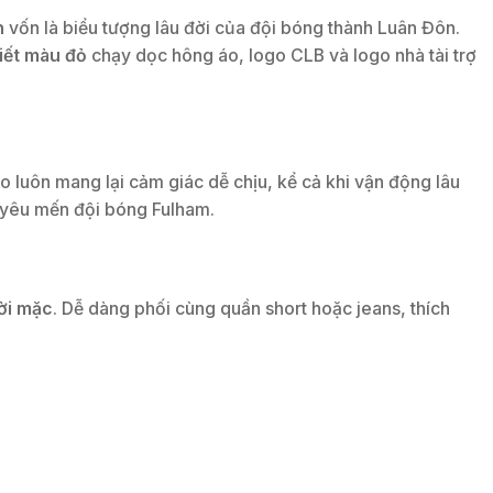
n
vốn là biểu tượng lâu đời của đội bóng thành Luân Đôn.
tiết màu đỏ
chạy dọc hông áo, logo CLB và logo nhà tài trợ
áo luôn mang lại cảm giác dễ chịu, kể cả khi vận động lâu
à yêu mến đội bóng Fulham.
ời mặc
. Dễ dàng phối cùng quần short hoặc jeans, thích