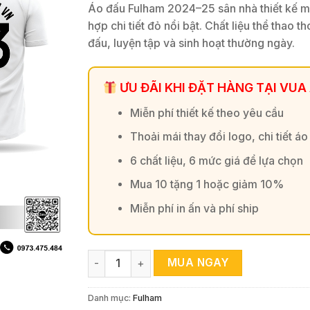
Áo đấu Fulham 2024–25 sân nhà thiết kế mà
hợp chi tiết đỏ nổi bật. Chất liệu thể thao 
đấu, luyện tập và sinh hoạt thường ngày.
ƯU ĐÃI KHI ĐẶT HÀNG TẠI VUA
Miễn phí thiết kế theo yêu cầu
Thoải mái thay đổi logo, chi tiết áo
6 chất liệu, 6 mức giá để lựa chọn
Mua 10 tặng 1 hoặc giảm 10%
Miễn phí in ấn và phí ship
Áo đấu Fulham 2024–25 sân nhà màu trắng đ
MUA NGAY
Danh mục:
Fulham