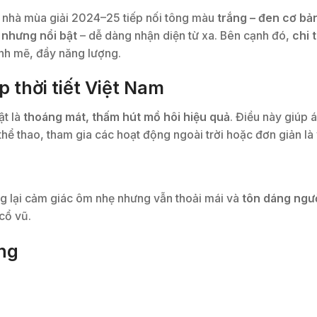
 nhà mùa giải 2024–25 tiếp nối tông màu
trắng – đen cơ bả
n nhưng nổi bật
– dễ dàng nhận diện từ xa. Bên cạnh đó,
chi 
ạnh mẽ, đầy năng lượng.
p thời tiết Việt Nam
ật là
thoáng mát, thấm hút mồ hôi hiệu quả
. Điều này giúp 
 thể thao, tham gia các hoạt động ngoài trời hoặc đơn giản l
ng lại cảm giác ôm nhẹ nhưng vẫn thoải mái và
tôn dáng ngư
cổ vũ.
ng