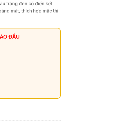
u trắng đen cổ điển kết
thoáng mát, thích hợp mặc thi
 ÁO ĐẤU
en số lượng