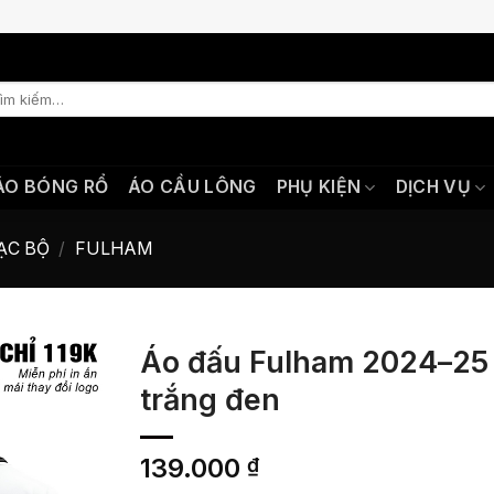
m
m:
ÁO BÓNG RỔ
ÁO CẦU LÔNG
PHỤ KIỆN
DỊCH VỤ
ẠC BỘ
/
FULHAM
Áo đấu Fulham 2024–25
trắng đen
139.000
₫