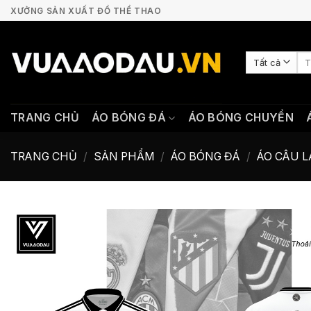
Bỏ
XƯỞNG SẢN XUẤT ĐỒ THỂ THAO
qua
nội
Tì
dung
kiế
TRANG CHỦ
ÁO BÓNG ĐÁ
ÁO BÓNG CHUYỀN
TRANG CHỦ
/
SẢN PHẨM
/
ÁO BÓNG ĐÁ
/
ÁO CÂU L