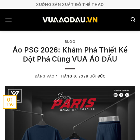
Bỏ
XƯỞNG SẢN XUẤT ĐỒ THỂ THAO
qua
nội
dung
BLOG
Áo PSG 2026: Khám Phá Thiết Kế
Đột Phá Cùng VUA ÁO ĐẤU
ĐĂNG VÀO
1 THÁNG 6, 2026
BỞI
ĐỨC
01
Th6