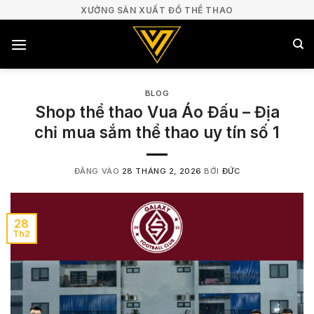
Bỏ
XƯỞNG SẢN XUẤT ĐỒ THỂ THAO
qua
nội
dung
BLOG
Shop thể thao Vua Áo Đấu – Địa
chỉ mua sắm thể thao uy tín số 1
ĐĂNG VÀO
28 THÁNG 2, 2026
BỞI
ĐỨC
28
Th2