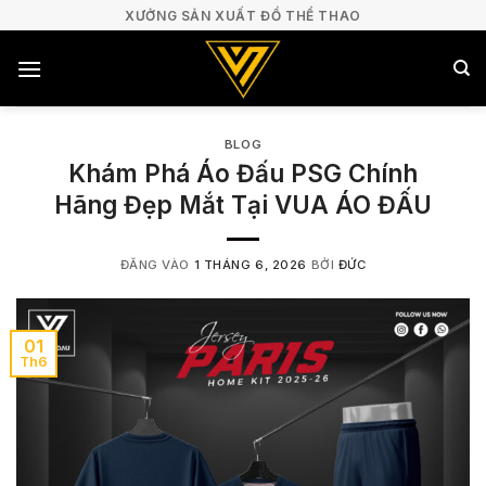
Bỏ
XƯỞNG SẢN XUẤT ĐỒ THỂ THAO
qua
nội
dung
BLOG
Khám Phá Áo Đấu PSG Chính
Hãng Đẹp Mắt Tại VUA ÁO ĐẤU
ĐĂNG VÀO
1 THÁNG 6, 2026
BỞI
ĐỨC
01
Th6