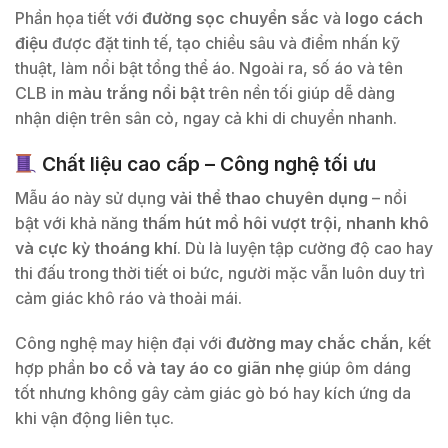
Phần họa tiết với
đường sọc chuyển sắc
và
logo cách
điệu
được đặt tinh tế, tạo chiều sâu và điểm nhấn kỹ
thuật, làm nổi bật tổng thể áo. Ngoài ra, số áo và tên
CLB in
màu trắng nổi bật
trên nền tối giúp dễ dàng
nhận diện trên sân cỏ, ngay cả khi di chuyển nhanh.
Chất liệu cao cấp – Công nghệ tối ưu
Mẫu áo này sử dụng
vải thể thao chuyên dụng
– nổi
bật với khả năng
thấm hút mồ hôi vượt trội, nhanh khô
và cực kỳ thoáng khí
. Dù là luyện tập cường độ cao hay
thi đấu trong thời tiết oi bức, người mặc vẫn luôn duy trì
cảm giác khô ráo và thoải mái.
Công nghệ may hiện đại với
đường may chắc chắn
, kết
hợp phần
bo cổ và tay áo co giãn nhẹ
giúp ôm dáng
tốt nhưng không gây cảm giác gò bó hay kích ứng da
khi vận động liên tục.