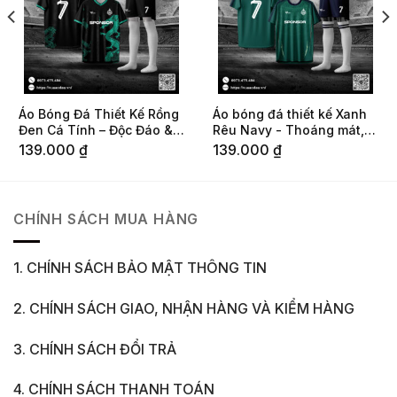
Áo Bóng Đá Thiết Kế Rồng
Áo bóng đá thiết kế Xanh
Đen Cá Tính – Độc Đáo &
Rêu Navy - Thoáng mát,
Nổi Bật
cá tính & đậm chất thể
139.000
₫
139.000
₫
thao
CHÍNH SÁCH MUA HÀNG
1. CHÍNH SÁCH BẢO MẬT THÔNG TIN
2. CHÍNH SÁCH GIAO, NHẬN HÀNG VÀ KIỂM HÀNG
3. CHÍNH SÁCH ĐỔI TRẢ
4. CHÍNH SÁCH THANH TOÁN