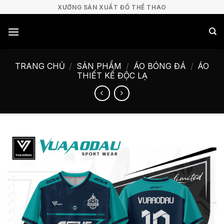
Bỏ
XƯỞNG SẢN XUẤT ĐỒ THỂ THAO
qua
nội
dung
TRANG CHỦ
/
SẢN PHẨM
/
ÁO BÓNG ĐÁ
/
ÁO
THIẾT KẾ ĐỘC LẠ